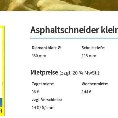
Asphaltschneider klein 
Diamantblatt Ø:
Schnitttiefe:
350 mm
115 mm
Mietpreise
(zzgl. 20 % MwSt.):
Tagesmiete:
Wochenmiete:
36 €
144 €
zzgl. Verschleiss:
14 € / 0,1mm