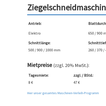
Ziegelschneidmaschin
Antrieb:
Blattdurc
Elektro
650 / 900
Schnittlänge:
Schnitttief
500 / 900 / 1000 mm
260 / 370 
Mietpreise
(zzgl. 20% MwSt.):
Tagesmiete:
zzgl. / BStd.:
8 €
47 €
Hier unser gesamtes Maschinen-Verleih-Programm