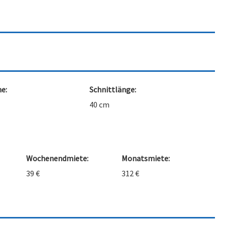
e:
Schnittlänge:
40 cm
Wochenendmiete:
Monatsmiete:
39 €
312 €