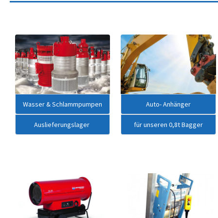
Wasser & Schlammpumpen
Auto- Anhänger
Auslieferungslager
für unseren 0,8t Bagger