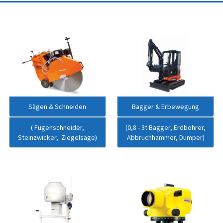
Sägen & Schneiden
Bagger & Erbewegung
( Fugenschneider,
(0,8 - 3t Bagger, Erdbohrer,
Steinzwicker, Ziegelsäge)
Abbruchhammer, Dumper)