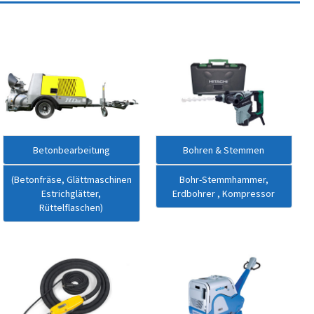
Betonbearbeitung
Bohren & Stemmen
(Betonfräse, Glättmaschinen
Bohr-Stemmhammer,
Estrichglätter,
Erdbohrer , Kompressor
Rüttelflaschen)