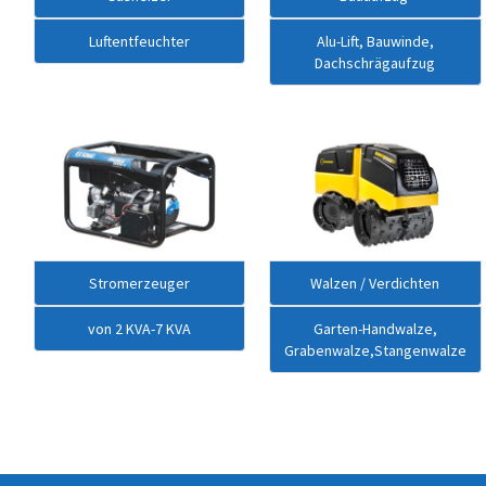
Luftentfeuchter
Alu-Lift, Bauwinde
,
Dachschrägaufzug
Stromerzeuger
Walzen / Verdichten
von 2 KVA-7 KVA
Garten-Handwalze,
Grabenwalze,Stangenwalze