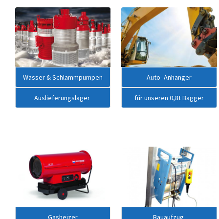
Wasser & Schlammpumpen
Auto- Anhänger
Auslieferungslager
für unseren 0,8t Bagger
Gasheizer
Bauaufzug