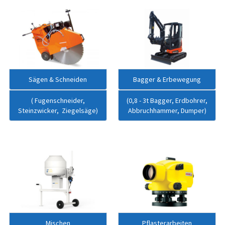
Sägen & Schneiden
Bagger & Erbewegung
( Fugenschneider,
(0,8 - 3t Bagger, Erdbohrer,
Steinzwicker, Ziegelsäge)
Abbruchhammer, Dumper)
Mischen
Pflasterarbeiten