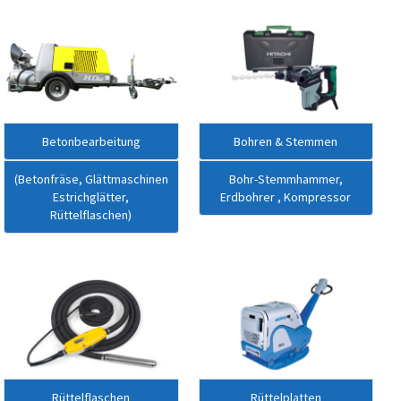
Betonbearbeitung
Bohren & Stemmen
(Betonfräse, Glättmaschinen
Bohr-Stemmhammer,
Estrichglätter,
Erdbohrer , Kompressor
Rüttelflaschen)
Rüttelflaschen
Rüttelplatten