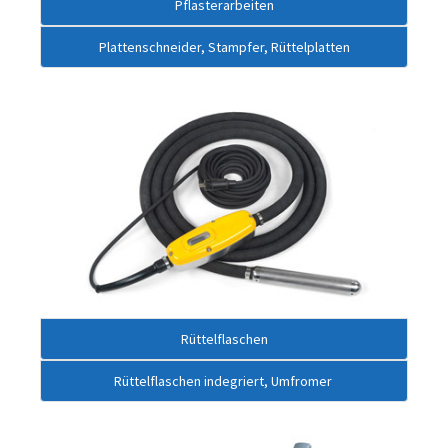
Pflasterarbeiten
Plattenschneider, Stampfer, Rüttelplatten
Rüttelflaschen
Rüttelflaschen indegriert, Umfromer