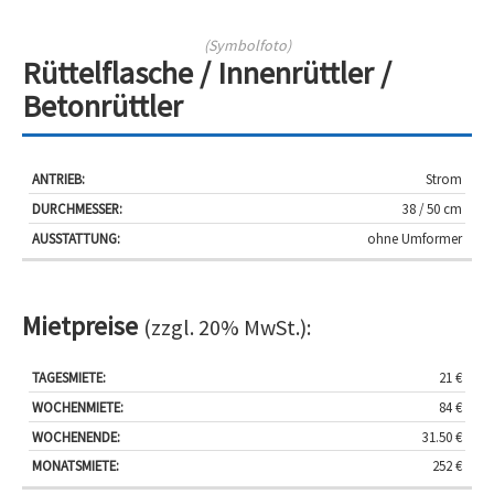
(Symbolfoto)
Rüttelflasche / Innenrüttler /
Betonrüttler
Antrieb:
Durchmesser:
Ausstattung:
Strom
38 / 50 cm
ohne Umformer
Mietpreise
(zzgl. 20% MwSt.):
Tagesmiete:
Wochenmiete:
Wochenendmiete:
Monatsmiet
21 €
84 €
31.50 €
252 €