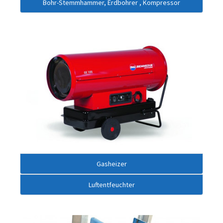
Bohr-Stemmhammer, Erdbohrer , Kompressor
Gasheizer
Luftentfeuchter