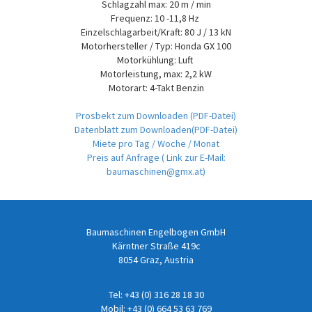
Schlagzahl max: 20 m / min
Frequenz: 10 -11,8 Hz
Einzelschlagarbeit/Kraft: 80 J / 13 kN
Motorhersteller / Typ: Honda GX 100
Motorkühlung: Luft
Motorleistung, max: 2,2 kW
Motorart: 4-Takt Benzin
Prosbekt zum Downloaden (PDF-Datei)
Datenblatt zum Downloaden(PDF-Datei)
Miete pro Tag / Woche / Monat
Preis auf Anfrage
( Link zur E-Mail:
baumaschinen@gmx.at)
Baumaschinen Engelbogen GmbH
Kärntner Straße 419c
8054 Graz, Austria
Tel:
+43 (0) 316 28 18 30
Mobil:
+43 (0) 664 53 63 769