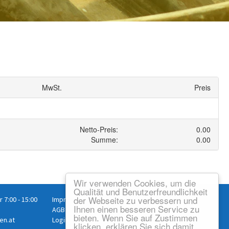
Wir verwenden Cookies, um die
Qualität und Benutzerfreundlichkeit
der Webseite zu verbessern und
r 7:00 - 15:00
Impressum
/
Datenschutz
Ihnen einen besseren Service zu
AGB
/
Versand
bieten. Wenn Sie auf Zustimmen
en.at
Login
klicken, erklären Sie sich damit