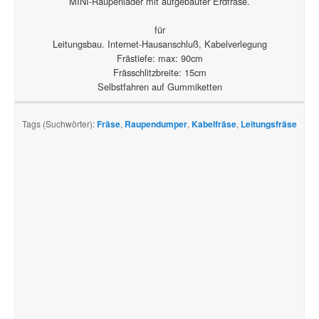
MINI-Raupenlader mit aufgebauter Erdfräse.
für
Leitungsbau. Internet-Hausanschluß, Kabelverlegung
Frästiefe: max: 90cm
Frässchlitzbreite: 15cm
Selbstfahren auf Gummiketten
Tags (Suchwörter):
Fräse
,
Raupendumper
,
Kabelfräse
,
Leitungsfräse