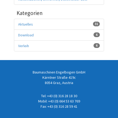
Kategorien
Aktuelles
31
Download
6
Verleih
6
Baumaschinen Engelbogen GmbH
Kärntner Straße 419c
8054 Graz, Austria
Tel:
+43 (0) 316 28 18 30
Mobil:
+43 (0) 664 53 63 769
Fax: +43 (0) 316 28 59 41