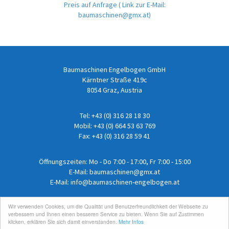
Preis auf Anfrage
( Link zur E-Mail:
baumaschinen@gmx.at)
Baumaschinen Engelbogen GmbH
Kärntner Straße 419c
8054 Graz, Austria
Tel:
+43 (0) 316 28 18 30
Mobil:
+43 (0) 664 53 63 769
Fax: +43 (0) 316 28 59 41
Öffnungszeiten: Mo - Do 7:00 - 17:00, Fr 7:00 - 15:00
E-Mail:
baumaschinen@gmx.at
E-Mail:
info@baumaschinen-engelbogen.at
Wir verwenden Cookies, um die Qualität und Benutzerfreundlichkeit der Webseite zu
Impressum
/
Datenschutz
verbessern und Ihnen einen besseren Service zu bieten. Wenn Sie auf Zustimmen
AGB
/
Versand
klicken, erklären Sie sich damit einverstanden.
Mehr Infos
Login