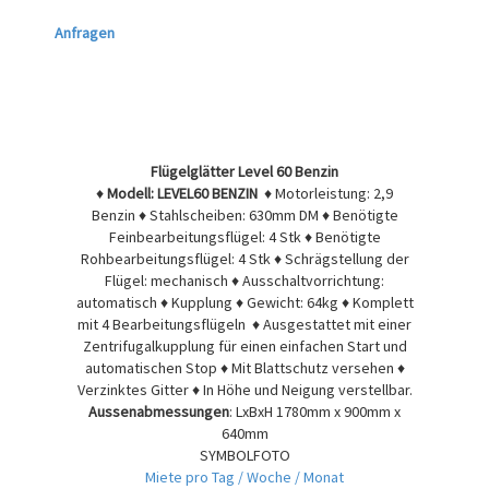
Anfragen
Flügelglätter Level 60 Benzin
♦
Modell: LEVEL60 BENZIN
♦ Motorleistung: 2,9
Benzin ♦ Stahlscheiben: 630mm DM ♦ Benötigte
Feinbearbeitungsflügel: 4 Stk ♦ Benötigte
Rohbearbeitungsflügel: 4 Stk ♦ Schrägstellung der
Flügel: mechanisch ♦ Ausschaltvorrichtung:
automatisch ♦ Kupplung ♦ Gewicht: 64kg ♦ Komplett
mit 4 Bearbeitungsflügeln ♦ Ausgestattet mit einer
Zentrifugalkupplung für einen einfachen Start und
automatischen Stop ♦ Mit Blattschutz versehen ♦
Verzinktes Gitter ♦ In Höhe und Neigung verstellbar.
Aussenabmessungen
: LxBxH 1780mm x 900mm x
640mm
SYMBOLFOTO
Miete pro Tag / Woche / Monat