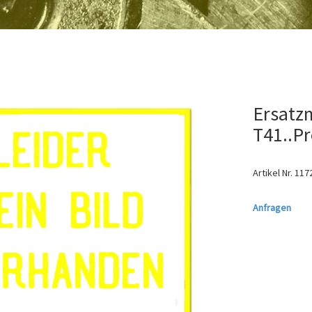
Ersatzm
T41..Pr
Artikel Nr.
117
Anfragen