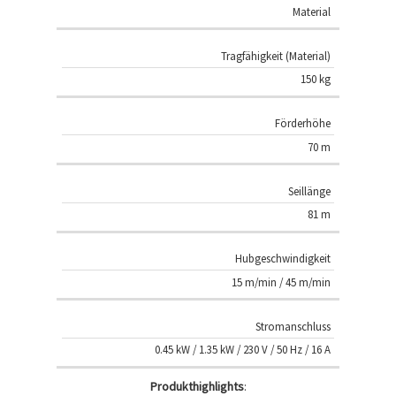
Material
Tragfähigkeit (Material)
150 kg
Förderhöhe
70 m
Seillänge
81 m
Hubgeschwindigkeit
15 m/min / 45 m/min
Stromanschluss
0.45 kW / 1.35 kW / 230 V / 50 Hz / 16 A
Produkthighlights
: