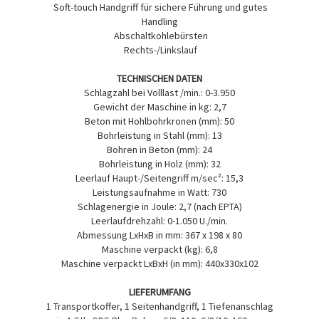
Soft-touch Handgriff für sichere Führung und gutes
Handling
Abschaltkohlebürsten
Rechts-/Linkslauf
TECHNISCHEN DATEN
Schlagzahl bei Volllast /min.: 0-3.950
Gewicht der Maschine in kg: 2,7
Beton mit Hohlbohrkronen (mm): 50
Bohrleistung in Stahl (mm): 13
Bohren in Beton (mm): 24
Bohrleistung in Holz (mm): 32
Leerlauf Haupt-/Seitengriff m/sec²: 15,3
Leistungsaufnahme in Watt: 730
Schlagenergie in Joule: 2,7 (nach EPTA)
Leerlaufdrehzahl: 0-1.050 U./min.
Abmessung LxHxB in mm: 367 x 198 x 80
Maschine verpackt (kg): 6,8
Maschine verpackt LxBxH (in mm): 440x330x102
LIEFERUMFANG
1 Transportkoffer, 1 Seitenhandgriff, 1 Tiefenanschlag