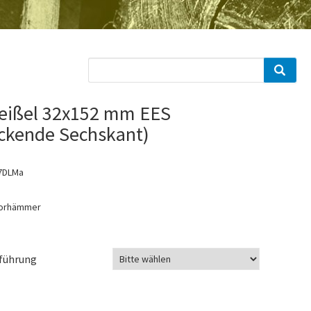
eißel 32x152 mm EES
eckende Sechskant)
7DLMa
sorhämmer
führung