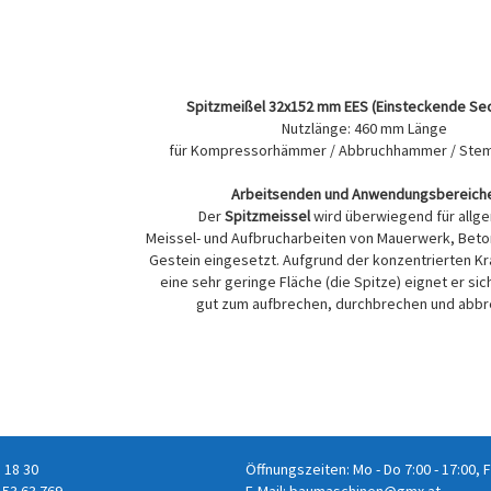
Spitzmeißel 32x152 mm EES (Einsteckende Se
Nutzlänge: 460 mm Länge
für Kompressorhämmer / Abbruchhammer / St
Arbeitsenden und Anwendungsbereiche
Der
Spitzmeissel
wird überwiegend für allg
Meissel- und Aufbrucharbeiten von Mauerwerk, Bet
Gestein eingesetzt. Aufgrund der konzentrierten Kr
eine sehr geringe Fläche (die Spitze) eignet er si
gut zum aufbrechen, durchbrechen und abbr
8 18 30
Öffnungszeiten: Mo - Do 7:00 - 17:00, F