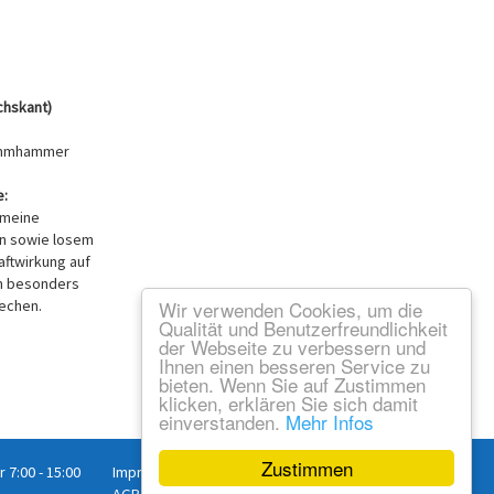
chskant)
emmhammer
:
emeine
on sowie losem
aftwirkung auf
ch besonders
echen.
Wir verwenden Cookies, um die
Qualität und Benutzerfreundlichkeit
der Webseite zu verbessern und
Ihnen einen besseren Service zu
bieten. Wenn Sie auf Zustimmen
klicken, erklären Sie sich damit
einverstanden.
Mehr Infos
Zustimmen
r 7:00 - 15:00
Impressum
/
Datenschutz