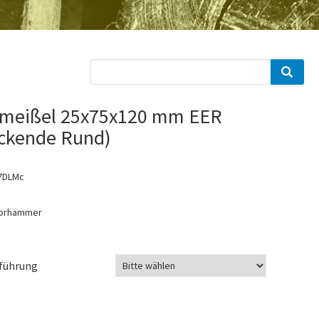
meißel 25x75x120 mm EER
eckende Rund)
7DLMc
sorhämmer
führung