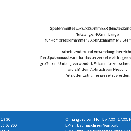
Spatenmeißel 25x75x120 mm EER (Einstecken
Nutzlänge: 460mm Länge
für Kompressorhammer / Abbruchhammer / St
Arbeitsenden und Anwendungsbereiche
Der
Spatmeissel
wird für das universelle Abtragen v
größerem Umfang verwendet. Er kann für verschied
wie z.B. dem Abbruch von Fliesen,
Putz oder Estrich eingesetzt werden.
8 18 30
Öffnungszeiten: Mo - Do 7:00 - 17:00, F
 53 63 769
E-Mail:
baumaschinen@gmx.at