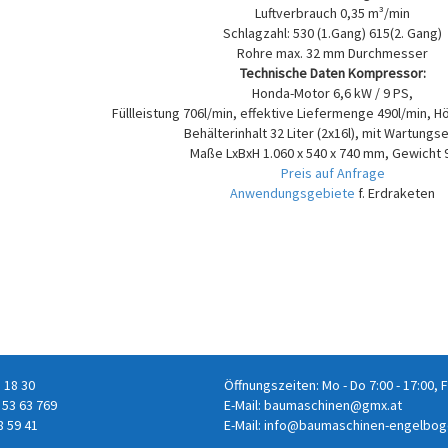
Luftverbrauch 0,35 m³/min
Schlagzahl: 530 (1.Gang) 615(2. Gang)
Rohre max. 32 mm Durchmesser
Technische Daten Kompressor:
Honda-Motor 6,6 kW / 9 PS,
Füllleistung 706l/min, effektive Liefermenge 490l/min, H
Behälterinhalt 32 Liter (2x16l), mit Wartungse
Maße LxBxH 1.060 x 540 x 740 mm, Gewicht 
Preis auf Anfrage
Anwendungsgebiete
f. Erdraketen
8 18 30
Öffnungszeiten: Mo - Do 7:00 - 17:00, F
 53 63 769
E-Mail:
baumaschinen@gmx.at
8 59 41
E-Mail:
info@baumaschinen-engelbog