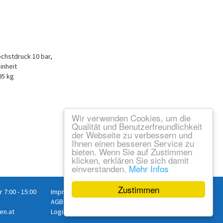
öchstdruck 10 bar,
inheit
95 kg
Wir verwenden Cookies, um die
Qualität und Benutzerfreundlichkeit
der Webseite zu verbessern und
Ihnen einen besseren Service zu
bieten. Wenn Sie auf Zustimmen
klicken, erklären Sie sich damit
einverstanden.
Mehr Infos
Zustimmen
r 7:00 - 15:00
Impressum
/
Datenschutz
AGB
/
Versand
en.at
Login