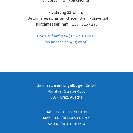
universal f. Winkelschleifer
•
• Bohrung 22,2 mm,
• Beton, Ziegel, harter Klinker, Stein - Universal
Durchmesser (mm) : 115 / 125 / 230
Preis auf Anfrage
( Link zur E-Mail:
baumaschinen@gmx.at)
Baumaschinen Engelbogen GmbH
Kärntner Straße 419c
8054 Graz, Austria
Tel:
+43 (0) 316 28 18 30
Mobil:
+43 (0) 664 53 63 769
Fax: +43 (0) 316 28 59 41