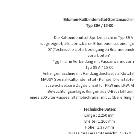
Bitumen-Kaltbindemittel-Spritzmaschin
Typ 89A / 15-00
Die Kaltbindemittel-Spritzmaschine Typ 89 A 
ist geeignet, alle spritzbaren Bitumenemulsionen 
07 (Technische Lieferbedingungen Bitumenemul
verarbeiten*.
*ggf. nur in Verbindung mit Fassanwärmevorr
Typ 89 A / 15-00
Anhängemaschine mit Handzugdeichsel als Klotzfal
MAUS® Spezial-Kaltbindemittel - Pumpe. Drehstabf
auswechselbare Zugdeichsel für PKW und LKW. 
Beleuchtungsanlage. Rungen aus U-Baustahl zum
eines 200 Liter-Fasses. Stahlblechräder mit Luftbereifun
Technische Daten:
Länge : 2.250 mm
Breite : 1.260 mm
Höhe : 1.370 mm
zulässiges Gesamtgewicht : 450 kg