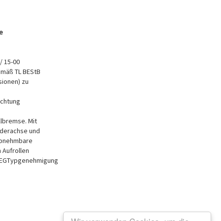
e
/ 15-00
gemäß TL BEStB
sionen) zu
ichtung
lbremse. Mit
ederachse und
Abnehmbare
 Aufrollen
g. EGTypgenehmigung