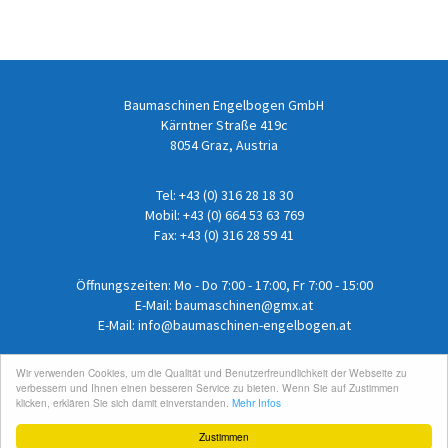
Baumaschinen Engelbogen GmbH
Kärntner Straße 419c
8054 Graz, Austria
Tel:
+43 (0) 316 28 18 30
Mobil:
+43 (0) 664 53 63 769
Fax: +43 (0) 316 28 59 41
Öffnungszeiten: Mo - Do 7:00 - 17:00, Fr 7:00 - 15:00
E-Mail:
baumaschinen@gmx.at
E-Mail:
info@baumaschinen-engelbogen.at
Wir verwenden Cookies, um die Qualität und Benutzerfreundlichkeit der Webseite zu
Impressum
/
Datenschutz
verbessern und Ihnen einen besseren Service zu bieten. Wenn Sie auf Zustimmen
AGB
/
Versand
klicken, erklären Sie sich damit einverstanden.
Mehr Infos
Login
Zustimmen