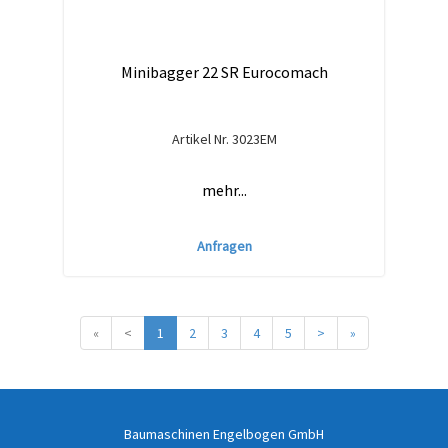
Minibagger 22 SR Eurocomach
Artikel Nr.
3023EM
mehr...
Anfragen
«
<
1
2
3
4
5
>
»
Baumaschinen Engelbogen GmbH