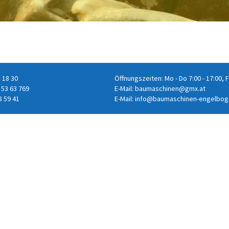
8 18 30
Öffnungszeiten: Mo - Do 7:00 - 17:00, F
 53 63 769
E-Mail:
baumaschinen@gmx.at
8 59 41
E-Mail:
info@baumaschinen-engelbog