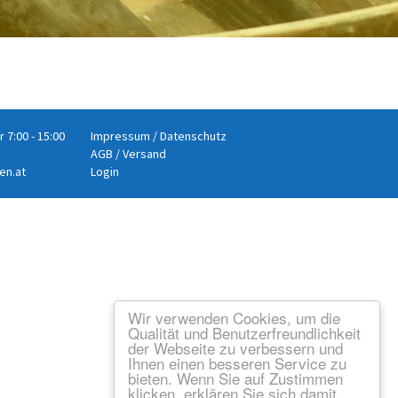
r 7:00 - 15:00
Impressum
/
Datenschutz
AGB
/
Versand
en.at
Login
Wir verwenden Cookies, um die
Qualität und Benutzerfreundlichkeit
der Webseite zu verbessern und
Ihnen einen besseren Service zu
bieten. Wenn Sie auf Zustimmen
klicken, erklären Sie sich damit